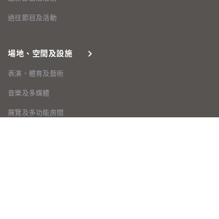
過往節目及活動
場地、空間及設施
表演、體育及藝術
音樂及多媒體
展覽及多功能房間
The Grand Oasis
餐廳
國際交流營舍(青年旅舍)