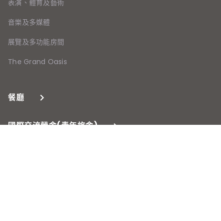
表演、體育及藝術
音樂及多媒體
展覽及多功能房間
The Grand Oasis
餐廳
國際交流營舍(青年旅舍)
場地查詢及下載區
聯絡我們
東蒲